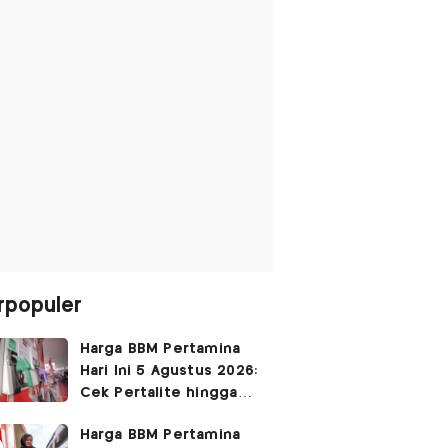
rpopuler
Harga BBM Pertamina
Hari Ini 5 Agustus 2026:
Cek Pertalite hingga
Pertamax, Ada yang
Harga BBM Pertamina
Turun