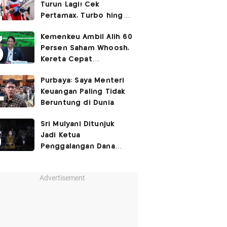
Turun Lagi! Cek
Pertamax, Turbo hingga
Pertalite Hari Ini 6
Kemenkeu Ambil Alih 60
Agustus 2026
Persen Saham Whoosh,
Kereta Cepat
Diperpanjang hingga
Purbaya: Saya Menteri
Surabaya
Keuangan Paling Tidak
Beruntung di Dunia
Sri Mulyani Ditunjuk
Jadi Ketua
Penggalangan Dana
untuk Negara Miskisn
Advertisement