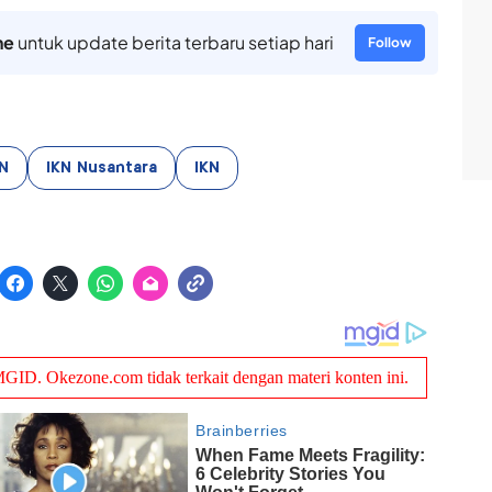
ne
untuk update berita terbaru setiap hari
Follow
N
IKN Nusantara
IKN