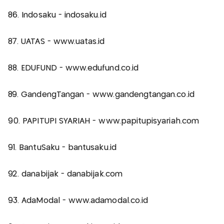
86. Indosaku - indosaku.id
87. UATAS - www.uatas.id
88. EDUFUND - www.edufund.co.id
89. GandengTangan - www.gandengtangan.co.id
90. PAPITUPI SYARIAH - www.papitupisyariah.com
91. BantuSaku - bantusaku.id
92. danabijak - danabijak.com
93. AdaModal - www.adamodal.co.id