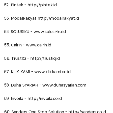
52. Pintek - http://pintek.id
53. ModalRakyat http://modalrakyat.id
54. SOLUSIKU - www.solusi-ku.id
55. Cairin - www.cairin.id
56. TrustIQ - http://trustiq.id
57. KLIK KAMI - www.klikkami.co.id
58. Duha SYARIAH - www.duhasyariah.com
59. Invoila - http://invoila.co.id
60. Sanders One Stop Solution - http://sanders.co.id