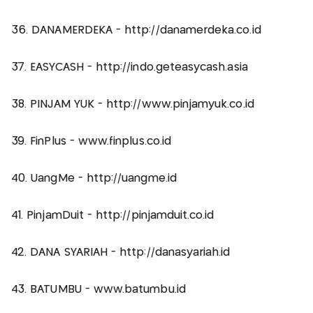
36. DANAMERDEKA - http://danamerdeka.co.id
37. EASYCASH - http://indo.geteasycash.asia
38. PINJAM YUK - http://www.pinjamyuk.co.id
39. FinPlus - www.finplus.co.id
40. UangMe - http://uangme.id
41. PinjamDuit - http://pinjamduit.co.id
42. DANA SYARIAH - http://danasyariah.id
43. BATUMBU - www.batumbu.id