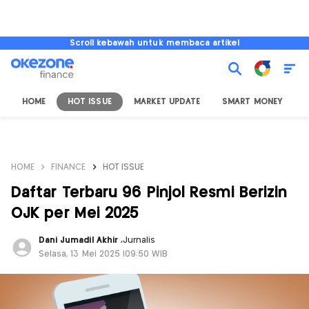
Scroll kebawah untuk membaca artikel
HOME
HOT ISSUE
MARKET UPDATE
SMART MONEY
I
HOME
FINANCE
HOT ISSUE
Daftar Terbaru 96 Pinjol Resmi Berizin
OJK per Mei 2025
Dani Jumadil Akhir
,
Jurnalis
Selasa, 13 Mei 2025 |09:50 WIB