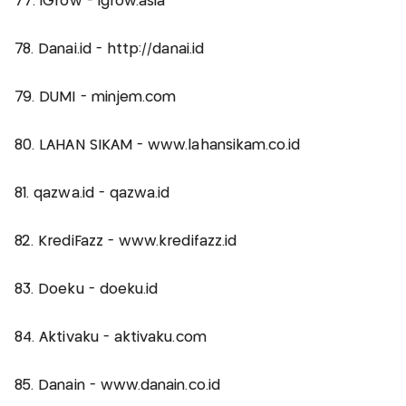
77. iGrow - igrow.asia
78. Danai.id - http://danai.id
79. DUMI - minjem.com
80. LAHAN SIKAM - www.lahansikam.co.id
81. qazwa.id - qazwa.id
82. KrediFazz - www.kredifazz.id
83. Doeku - doeku.id
84. Aktivaku - aktivaku.com
85. Danain - www.danain.co.id