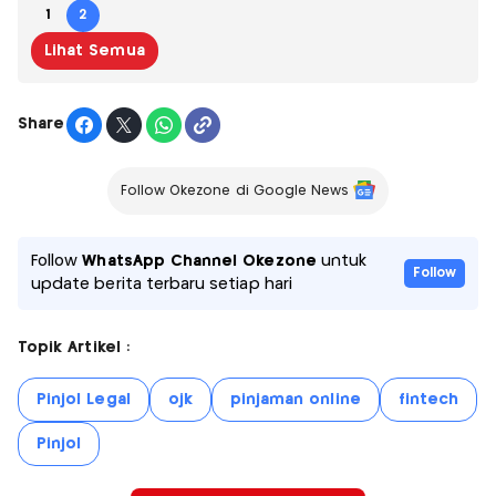
1
2
Lihat Semua
Share
Follow Okezone di Google News
Follow
WhatsApp Channel Okezone
untuk
Follow
update berita terbaru setiap hari
Topik Artikel :
Pinjol Legal
ojk
pinjaman online
fintech
Pinjol