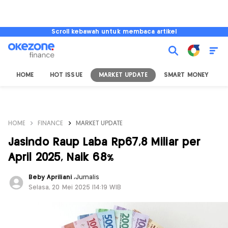
Scroll kebawah untuk membaca artikel
HOME
HOT ISSUE
MARKET UPDATE
SMART MONEY
I
HOME
FINANCE
MARKET UPDATE
Jasindo Raup Laba Rp67,8 Miliar per
April 2025, Naik 68%
Beby Apriliani
,
Jurnalis
Selasa, 20 Mei 2025 |14:19 WIB