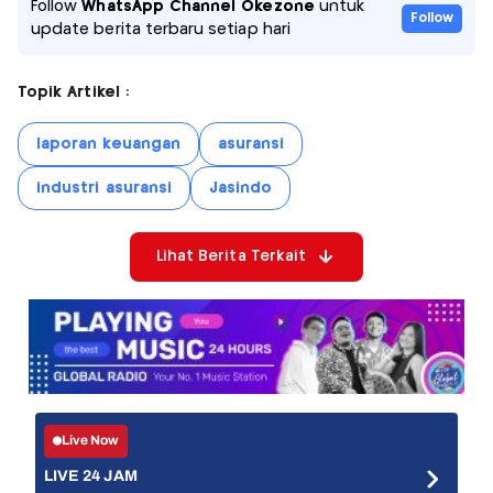
Follow
WhatsApp Channel Okezone
untuk
Follow
update berita terbaru setiap hari
Topik Artikel :
laporan keuangan
asuransi
industri asuransi
Jasindo
Lihat Berita Terkait
Live Now
LIVE 24 JAM