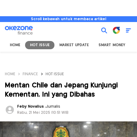
Scroll kebawah untuk membaca artikel
HOME
HOT ISSUE
MARKET UPDATE
SMART MONEY
I
HOME
FINANCE
HOT ISSUE
Mentan Chile dan Jepang Kunjungi
Kementan, Ini yang Dibahas
Feby Novalius
,
Jurnalis
Rabu, 21 Mei 2025 |10:51 WIB