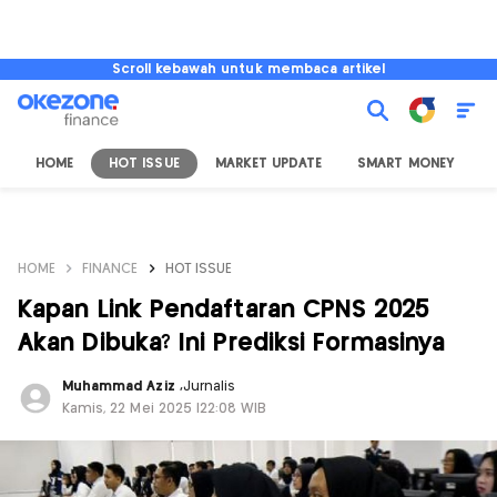
Scroll kebawah untuk membaca artikel
HOME
HOT ISSUE
MARKET UPDATE
SMART MONEY
I
HOME
FINANCE
HOT ISSUE
Kapan Link Pendaftaran CPNS 2025
Akan Dibuka? Ini Prediksi Formasinya
Muhammad Aziz
,
Jurnalis
Kamis, 22 Mei 2025 |22:08 WIB