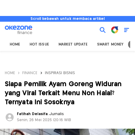
Scroll kebawah untuk membaca artikel
HOME
HOT ISSUE
MARKET UPDATE
SMART MONEY
I
HOME
FINANCE
INSPIRASI BISNIS
Siapa Pemilik Ayam Goreng Widuran
yang Viral Terkait Menu Non Halal?
Ternyata Ini Sosoknya
Fatihah Delasifa
,
Jurnalis
Senin, 26 Mei 2025 |20:16 WIB