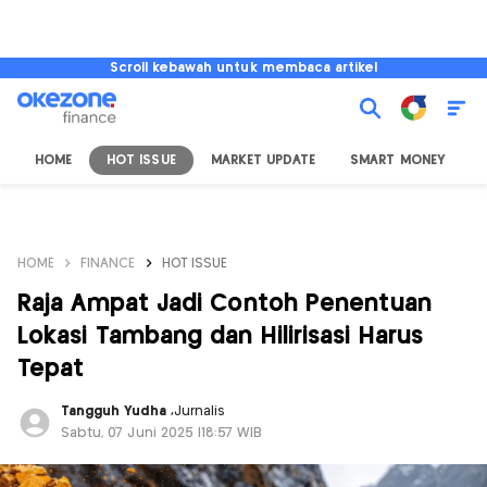
Scroll kebawah untuk membaca artikel
HOME
HOT ISSUE
MARKET UPDATE
SMART MONEY
I
HOME
FINANCE
HOT ISSUE
Raja Ampat Jadi Contoh Penentuan
Lokasi Tambang dan Hilirisasi Harus
Tepat
Tangguh Yudha
,
Jurnalis
Sabtu, 07 Juni 2025 |18:57 WIB