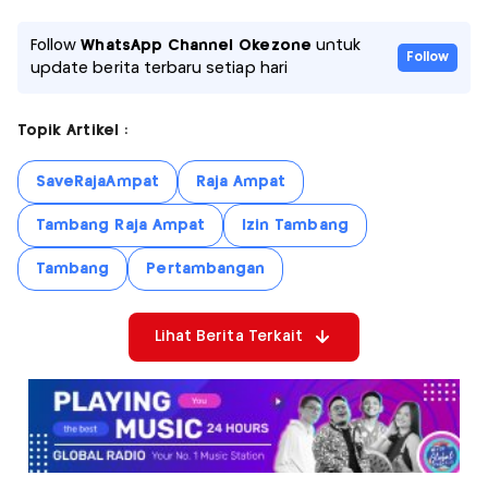
Follow
WhatsApp Channel Okezone
untuk
Follow
update berita terbaru setiap hari
Topik Artikel :
SaveRajaAmpat
Raja Ampat
Tambang Raja Ampat
Izin Tambang
Tambang
Pertambangan
Lihat Berita Terkait