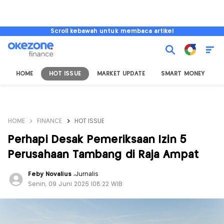
Scroll kebawah untuk membaca artikel
HOME
HOT ISSUE
MARKET UPDATE
SMART MONEY
I
HOME
FINANCE
HOT ISSUE
Perhapi Desak Pemeriksaan Izin 5
Perusahaan Tambang di Raja Ampat
Feby Novalius
,
Jurnalis
Senin, 09 Juni 2025 |08:22 WIB