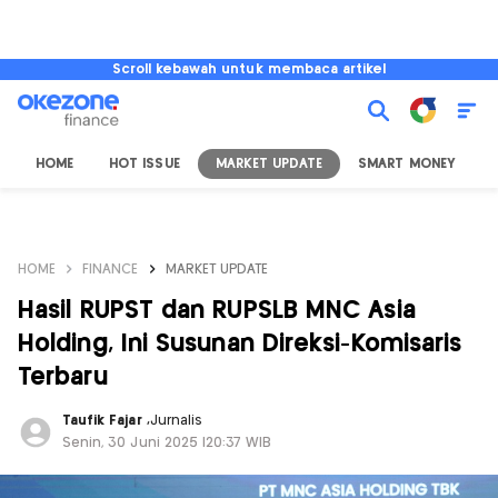
Scroll kebawah untuk membaca artikel
HOME
HOT ISSUE
MARKET UPDATE
SMART MONEY
I
HOME
FINANCE
MARKET UPDATE
Hasil RUPST dan RUPSLB MNC Asia
Holding, Ini Susunan Direksi-Komisaris
Terbaru
Taufik Fajar
,
Jurnalis
Senin, 30 Juni 2025 |20:37 WIB