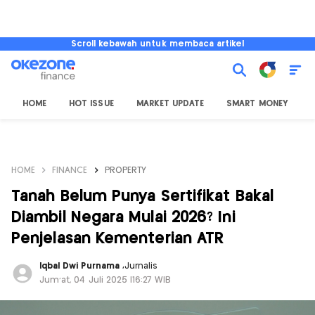
Scroll kebawah untuk membaca artikel
HOME
HOT ISSUE
MARKET UPDATE
SMART MONEY
I
HOME
FINANCE
PROPERTY
Tanah Belum Punya Sertifikat Bakal
Diambil Negara Mulai 2026? Ini
Penjelasan Kementerian ATR
Iqbal Dwi Purnama
,
Jurnalis
Jum'at, 04 Juli 2025 |16:27 WIB