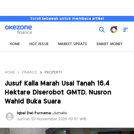
Scroll kebawah untuk membaca artikel
HOME
HOT ISSUE
MARKET UPDATE
SMART MONEY
I
HOME
FINANCE
PROPERTY
Jusuf Kalla Marah Usai Tanah 16,4
Hektare Diserobot GMTD, Nusron
Wahid Buka Suara
Iqbal Dwi Purnama
,
Jurnalis
Jum'at, 07 November 2025 |10:57 WIB