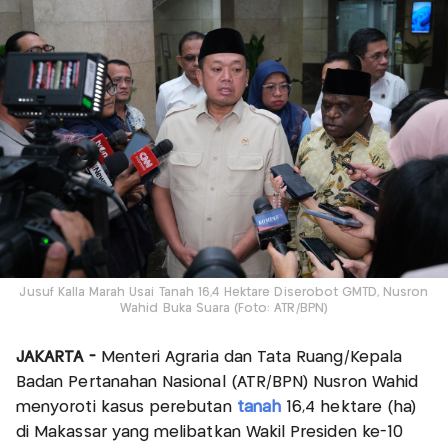
Jusuf Kalla Marah Usai Tanah 16,4 Hektare Diserobot GMTD, Nusron
Wahid Buka Suara (Foto: ATR/BPN)
JAKARTA -
Menteri Agraria dan Tata Ruang/Kepala
Badan Pertanahan Nasional (ATR/BPN) Nusron Wahid
menyoroti kasus perebutan
tanah
16,4 hektare (ha)
di Makassar yang melibatkan Wakil Presiden ke-10