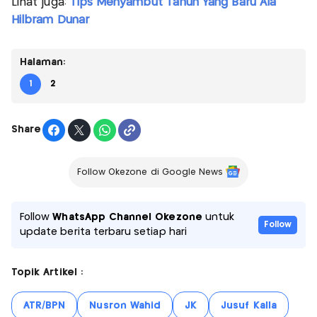
Lihat juga:
Tips Menyambut Tahun Yang Baru Ala
Hilbram Dunar
Halaman:
1
2
Share
Follow Okezone di Google News
Follow
WhatsApp Channel Okezone
untuk
Follow
update berita terbaru setiap hari
Topik Artikel :
ATR/BPN
Nusron Wahid
JK
Jusuf Kalla