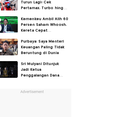
Turun Lagi! Cek
Pertamax, Turbo hingga
Pertalite Hari Ini 6
Kemenkeu Ambil Alih 60
Agustus 2026
Persen Saham Whoosh,
Kereta Cepat
Diperpanjang hingga
Purbaya: Saya Menteri
Surabaya
Keuangan Paling Tidak
Beruntung di Dunia
Sri Mulyani Ditunjuk
Jadi Ketua
Penggalangan Dana
untuk Negara Miskisn
Advertisement