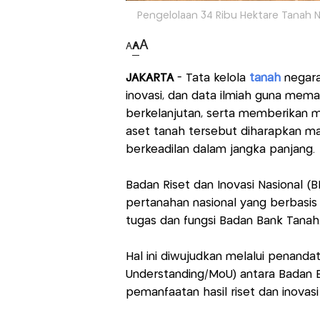
Pengelolaan 34 Ribu Hektare Tanah Ne
A
A
A
JAKARTA
- Tata kelola
tanah
negara
inovasi, dan data ilmiah guna mema
berkelanjutan, serta memberikan m
aset tanah tersebut diharapkan 
berkeadilan dalam jangka panjang.
Badan Riset dan Inovasi Nasional (
pertanahan nasional yang berbasis r
tugas dan fungsi Badan Bank Tanah
Hal ini diwujudkan melalui penan
Understanding/MoU) antara Badan B
pemanfaatan hasil riset dan inovasi