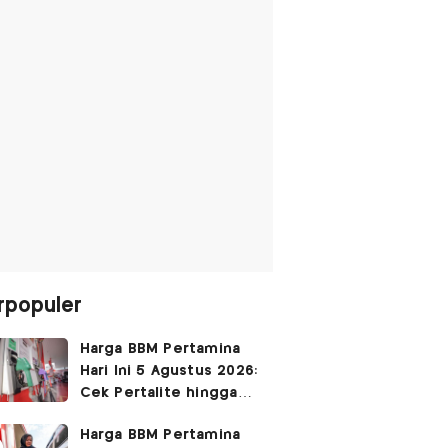
rpopuler
Harga BBM Pertamina
Hari Ini 5 Agustus 2026:
Cek Pertalite hingga
Pertamax, Ada yang
Harga BBM Pertamina
Turun