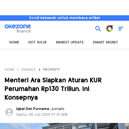
Scroll kebawah untuk membaca artikel
HOME
HOT ISSUE
MARKET UPDATE
SMART MONEY
I
HOME
FINANCE
PROPERTY
Menteri Ara Siapkan Aturan KUR
Perumahan Rp130 Triliun, Ini
Konsepnya
Iqbal Dwi Purnama
,
Jurnalis
Sabtu, 05 Juli 2025 |17:10 WIB