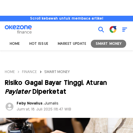
Scroll kebawah untuk membaca artikel
HOME
HOT ISSUE
MARKET UPDATE
SMART MONEY
I
HOME
FINANCE
SMART MONEY
Risiko Gagal Bayar Tinggi, Aturan
Paylater
Diperketat
Feby Novalius
,
Jurnalis
Jum'at, 18 Juli 2025 |18:47 WIB