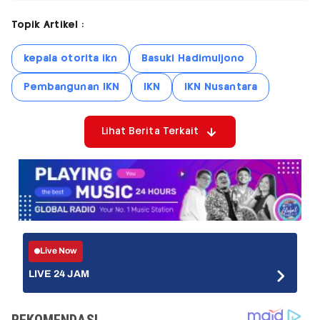
Topik Artikel :
kepala otorita ikn
Basuki Hadimuljono
Pembangunan IKN
IKN
IKN Nusantara
Lihat Berita Terkait
Live Now
LIVE 24 JAM