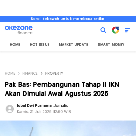
Scroll kebawah untuk membaca artikel
HOME
HOT ISSUE
MARKET UPDATE
SMART MONEY
I
HOME
FINANCE
PROPERTY
Pak Bas: Pembangunan Tahap II IKN
Akan Dimulai Awal Agustus 2025
Iqbal Dwi Purnama
,
Jurnalis
Kamis, 31 Juli 2025 |12:50 WIB