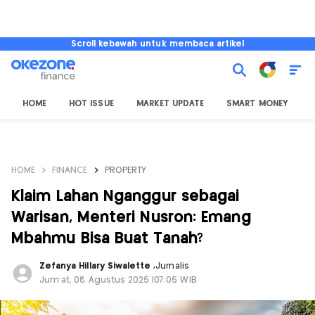
Scroll kebawah untuk membaca artikel
HOME
HOT ISSUE
MARKET UPDATE
SMART MONEY
I
HOME
FINANCE
PROPERTY
Klaim Lahan Nganggur sebagai
Warisan, Menteri Nusron: Emang
Mbahmu Bisa Buat Tanah?
Zefanya Hillary Siwalette
,
Jurnalis
Jum'at, 08 Agustus 2025 |07:05 WIB