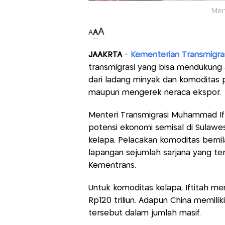
Men
A
A
A
JAAKRTA
-
Kementerian Transmigra
transmigrasi yang bisa mendukung 
dari ladang minyak dan komoditas 
maupun mengerek neraca ekspor.
Menteri Transmigrasi Muhammad Ift
potensi ekonomi semisal di Sulawe
kelapa. Pelacakan komoditas bernilai
lapangan sejumlah sarjana yang te
Kementrans.
Untuk komoditas kelapa, Iftitah m
Rp120 triliun. Adapun China memili
tersebut dalam jumlah masif.