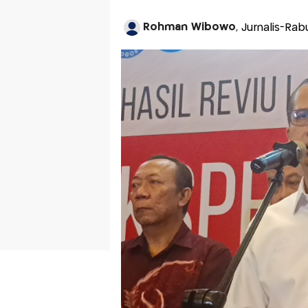
Rohman Wibowo
, Jurnalis-Rab