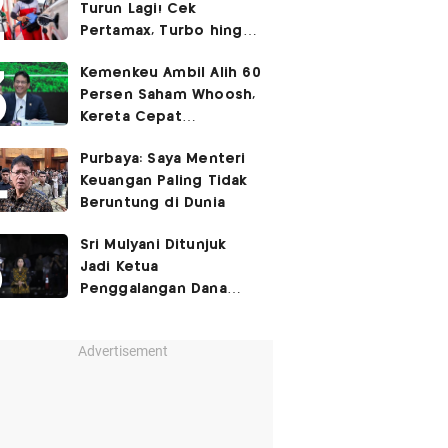
Turun Lagi! Cek
Pertamax, Turbo hingga
Pertalite Hari Ini 6
Kemenkeu Ambil Alih 60
Agustus 2026
Persen Saham Whoosh,
Kereta Cepat
Diperpanjang hingga
Purbaya: Saya Menteri
Surabaya
Keuangan Paling Tidak
Beruntung di Dunia
Sri Mulyani Ditunjuk
Jadi Ketua
Penggalangan Dana
untuk Negara Miskisn
Advertisement