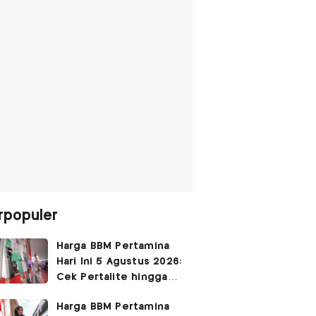
rpopuler
Harga BBM Pertamina
Hari Ini 5 Agustus 2026:
Cek Pertalite hingga
Pertamax, Ada yang
Harga BBM Pertamina
Turun