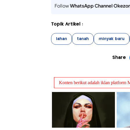
Follow
WhatsApp Channel Okezo
Topik Artikel :
lahan
tanah
minyak baru
Share