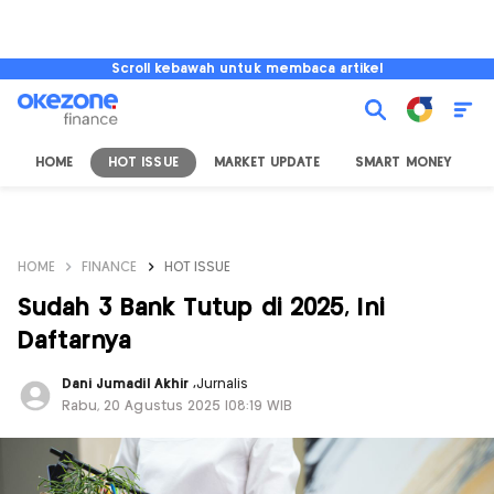
Scroll kebawah untuk membaca artikel
HOME
HOT ISSUE
MARKET UPDATE
SMART MONEY
I
HOME
FINANCE
HOT ISSUE
Sudah 3 Bank Tutup di 2025, Ini
Daftarnya
Dani Jumadil Akhir
,
Jurnalis
Rabu, 20 Agustus 2025 |08:19 WIB