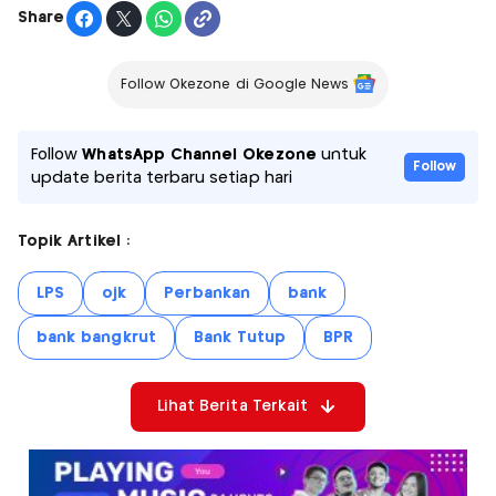
Share
Follow Okezone di Google News
Follow
WhatsApp Channel Okezone
untuk
Follow
update berita terbaru setiap hari
Topik Artikel :
LPS
ojk
Perbankan
bank
bank bangkrut
Bank Tutup
BPR
Lihat Berita Terkait