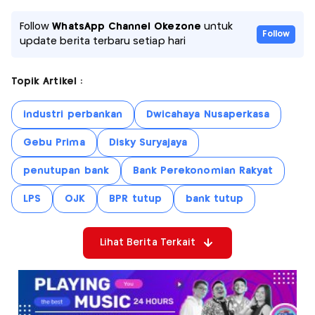
Follow
WhatsApp Channel Okezone
untuk
Follow
update berita terbaru setiap hari
Topik Artikel :
industri perbankan
Dwicahaya Nusaperkasa
Gebu Prima
Disky Suryajaya
penutupan bank
Bank Perekonomian Rakyat
LPS
OJK
BPR tutup
bank tutup
Lihat Berita Terkait