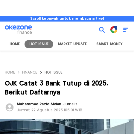
Scroll kebawah untuk membaca artikel
HOME
HOT ISSUE
MARKET UPDATE
SMART MONEY
I
HOME
FINANCE
HOT ISSUE
OJK Catat 3 Bank Tutup di 2025,
Berikut Daftarnya
Muhammad Razid Alvian
,
Jurnalis
Jum'at, 22 Agustus 2025 |05:01 WIB