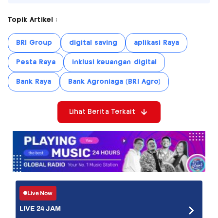
Topik Artikel :
BRI Group
digital saving
aplikasi Raya
Pesta Raya
inklusi keuangan digital
Bank Raya
Bank Agroniaga (BRI Agro)
Lihat Berita Terkait
Live Now
LIVE 24 JAM