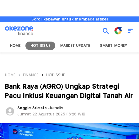
Scroll kebawah untuk membaca artikel
HOME
HOT ISSUE
MARKET UPDATE
SMART MONEY
I
HOME
FINANCE
HOT ISSUE
Bank Raya (AGRO) Ungkap Strategi
Pacu Inklusi Keuangan Digital Tanah Air
Anggie Ariesta
,
Jurnalis
Jum'at, 22 Agustus 2025 |18:26 WIB