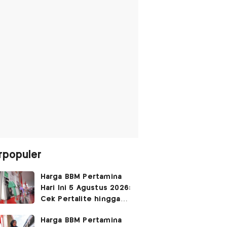
rpopuler
Harga BBM Pertamina
Hari Ini 5 Agustus 2026:
Cek Pertalite hingga
Pertamax, Ada yang
Harga BBM Pertamina
Turun