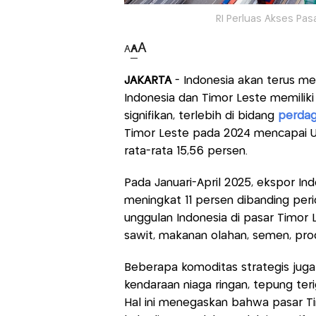
RI Perluas Akses Pas
A
A
A
JAKARTA
- Indonesia akan terus me
Indonesia dan Timor Leste memili
signifikan, terlebih di bidang
perda
Timor Leste pada 2024 mencapai U
rata-rata 15,56 persen.
Pada Januari-April 2025, ekspor In
meningkat 11 persen dibanding pe
unggulan Indonesia di pasar Timor 
sawit, makanan olahan, semen, pro
Beberapa komoditas strategis juga
kendaraan niaga ringan, tepung ter
Hal ini menegaskan bahwa pasar T