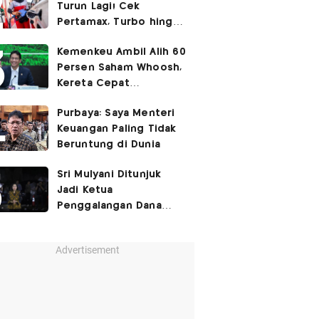
Turun Lagi! Cek
Pertamax, Turbo hingga
Pertalite Hari Ini 6
Kemenkeu Ambil Alih 60
Agustus 2026
Persen Saham Whoosh,
Kereta Cepat
Diperpanjang hingga
Purbaya: Saya Menteri
Surabaya
Keuangan Paling Tidak
Beruntung di Dunia
Sri Mulyani Ditunjuk
Jadi Ketua
Penggalangan Dana
untuk Negara Miskisn
Advertisement