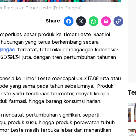
ar Produk ke Timor Leste (Foto: Freepik)
Share
mperluas pasar produk ke Timor Leste. Saat ini
ki hubungan yang terus berkembang secara
gangan
. Tercatat, total nilai perdagangan Indonesia-
SD391,34 juta, dengan tren pertumbuhan tahunan
donesia ke Timor Leste mencapai USD117,08 juta atau
riode yang sama pada tahun sebelumnya. Produk
Te
Leste yaitu kendaraan bermotor, minyak kelapa
duk farmasi, hingga barang konsumsi harian.
 mencatat pertumbuhan signifikan, seperti
igu, produk susu, hingga produk perawatan tubuh.
imor Leste masih terbuka lebar dan menantikan