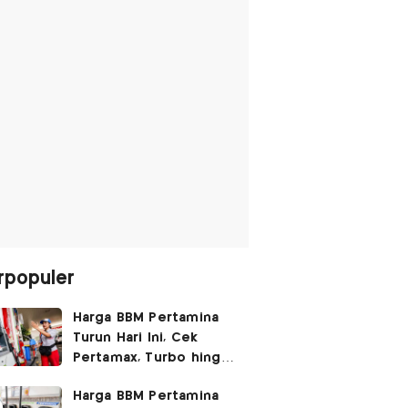
rpopuler
Harga BBM Pertamina
Turun Hari Ini, Cek
Pertamax, Turbo hingga
Pertalite 7 Agustus
Harga BBM Pertamina
2026