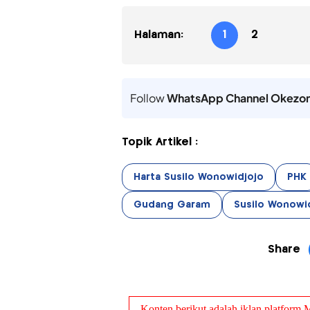
Halaman:
1
2
Follow
WhatsApp Channel Okezo
Topik Artikel :
Harta Susilo Wonowidjojo
PHK
Gudang Garam
Susilo Wonowi
Share