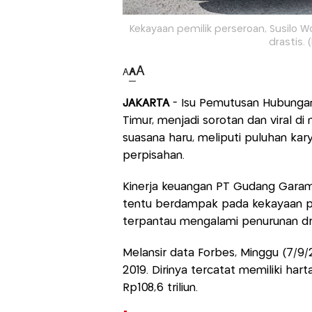
Kekayaan pemilik perseroan, Susilo 
drastis.
A
A
A
JAKARTA
- Isu Pemutusan Hubungan
Timur, menjadi sorotan dan viral d
suasana haru, meliputi puluhan ka
perpisahan.
Kinerja keuangan PT Gudang Garam 
tentu berdampak pada kekayaan pem
terpantau mengalami penurunan dra
Melansir data Forbes, Minggu (7/9/2
2019. Dirinya tercatat memiliki har
Rp108,6 triliun.