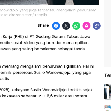
Wonowidjojo, yang juga terpantau mengalami penurunan
 (Foto: okezone.com/Freepik)
Share
 Kerja (PHK) di PT Gudang Garam, Tuban, Jawa
i media sosial. Video yang beredar menampilkan
ryawan yang saling bersalaman sebagai tanda
memang mengalami penurunan signifikan. Hal ini
ilik perseroan, Susilo Wonowidjojo, yang juga
Te
stis.
025), kekayaan Susilo Wonowidjojo terkikis sejak
ta kekayaan sebesar USD 6,6 miliar atau setara