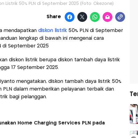
n Listrik 50% PLN di September 2025 (Foto: Okezone)
Share
bisa mendapatkan
diskon listrik
50% PLN di September
anduan lengkap di bawah ini mengenai cara
LN di September 2025
n diskon listrik berupa diskon tambah daya listrik
ingga 17 September 2025.
Priyanto mengatakan, diskon tambah daya listrik 50%
 PLN dalam memberikan pelayanan terbaik dan
Te
rik bagi pelanggan.
Gunakan Home Charging Services PLN pada