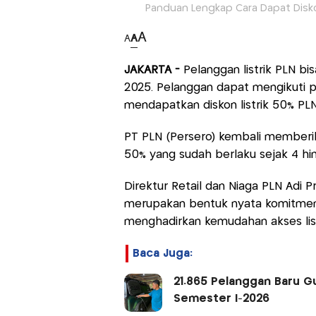
Panduan Lengkap Cara Dapat Disko
A
A
A
JAKARTA -
Pelanggan listrik PLN 
2025. Pelanggan dapat mengikuti p
mendapatkan diskon listrik 50% P
PT PLN (Persero) kembali memberika
50% yang sudah berlaku sejak 4 h
Direktur Retail dan Niaga PLN Adi 
merupakan bentuk nyata komitmen
menghadirkan kemudahan akses list
Baca Juga:
21.865 Pelanggan Baru 
Semester I-2026