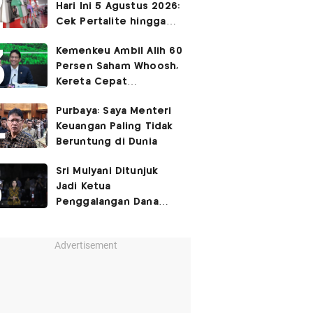
Hari Ini 5 Agustus 2026:
Cek Pertalite hingga
Pertamax, Ada yang
Kemenkeu Ambil Alih 60
Turun
Persen Saham Whoosh,
Kereta Cepat
Diperpanjang hingga
Purbaya: Saya Menteri
Surabaya
Keuangan Paling Tidak
Beruntung di Dunia
Sri Mulyani Ditunjuk
Jadi Ketua
Penggalangan Dana
untuk Negara Miskisn
Advertisement