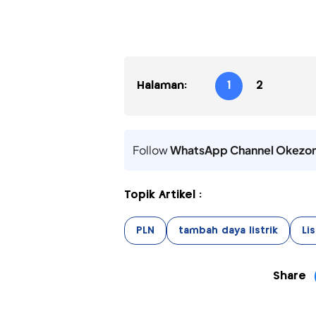
Halaman:
1
2
Follow
WhatsApp Channel Okezo
Topik Artikel :
PLN
tambah daya listrik
Lis
Share