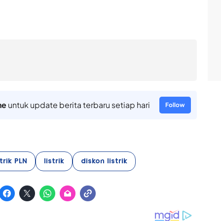
ne
untuk update berita terbaru setiap hari
Follow
trik PLN
listrik
diskon listrik