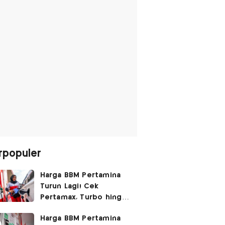
rpopuler
Harga BBM Pertamina
Turun Lagi! Cek
Pertamax, Turbo hingga
Pertalite Hari Ini 6
Harga BBM Pertamina
Agustus 2026