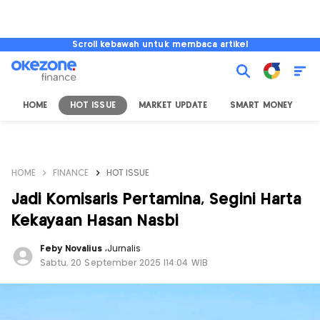
Scroll kebawah untuk membaca artikel
HOME
HOT ISSUE
MARKET UPDATE
SMART MONEY
I
HOME
FINANCE
HOT ISSUE
Jadi Komisaris Pertamina, Segini Harta
Kekayaan Hasan Nasbi
Feby Novalius
,
Jurnalis
Sabtu, 20 September 2025 |14:04 WIB