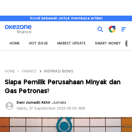
Scroll kebawah untuk membaca artikel
HOME
HOT ISSUE
MARKET UPDATE
SMART MONEY
I
HOME
FINANCE
INSPIRASI BISNIS
Siapa Pemilik Perusahaan Minyak dan
Gas Petronas?
Dani Jumadil Akhir
,
Jurnalis
Sabtu, 27 September 2025 |18:05 WIB