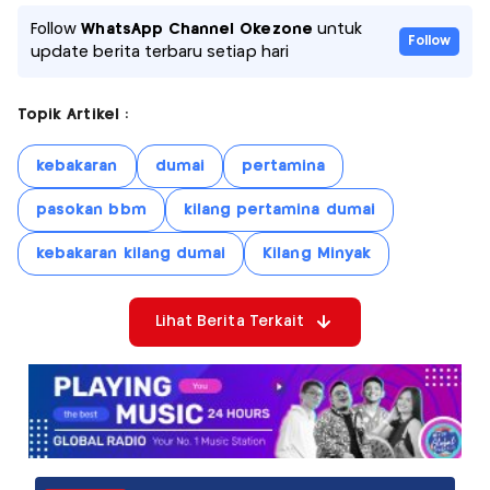
Follow
WhatsApp Channel Okezone
untuk
Follow
update berita terbaru setiap hari
Topik Artikel :
kebakaran
dumai
pertamina
pasokan bbm
kilang pertamina dumai
kebakaran kilang dumai
Kilang Minyak
Lihat Berita Terkait