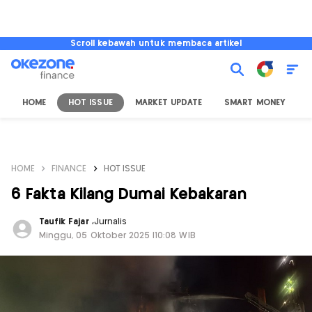
Scroll kebawah untuk membaca artikel
HOME
HOT ISSUE
MARKET UPDATE
SMART MONEY
I
HOME
FINANCE
HOT ISSUE
6 Fakta Kilang Dumai Kebakaran
Taufik Fajar
,
Jurnalis
Minggu, 05 Oktober 2025 |10:08 WIB