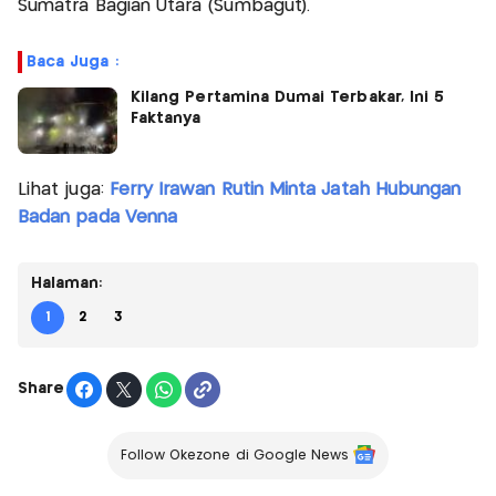
Sumatra Bagian Utara (Sumbagut).
Baca Juga :
Kilang Pertamina Dumai Terbakar, Ini 5
Faktanya
Lihat juga:
Ferry Irawan Rutin Minta Jatah Hubungan
Badan pada Venna
Halaman:
1
2
3
Share
Follow Okezone di Google News