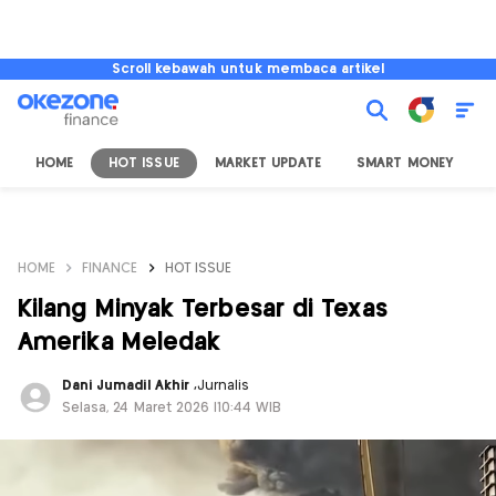
Scroll kebawah untuk membaca artikel
HOME
HOT ISSUE
MARKET UPDATE
SMART MONEY
I
HOME
FINANCE
HOT ISSUE
Kilang Minyak Terbesar di Texas
Amerika Meledak
Dani Jumadil Akhir
,
Jurnalis
Selasa, 24 Maret 2026 |10:44 WIB