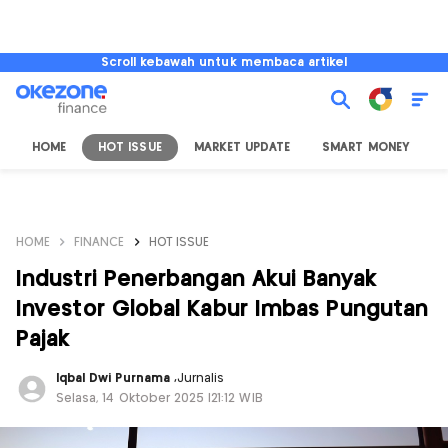
Scroll kebawah untuk membaca artikel
HOME
HOT ISSUE
MARKET UPDATE
SMART MONEY
I
HOME
FINANCE
HOT ISSUE
Industri Penerbangan Akui Banyak
Investor Global Kabur Imbas Pungutan
Pajak
Iqbal Dwi Purnama
,
Jurnalis
Selasa, 14 Oktober 2025 |21:12 WIB