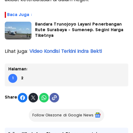
Baca Juga :
Bandara Trunojoyo Layani Penerbangan
Rute Surabaya - Sumenep, Segini Harga
Tiketnya
Lihat juga:
Video Kondisi Terkini Indra Bekti
Halaman:
1
2
Share
Follow Okezone di Google News