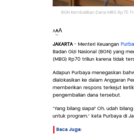
BGN Kembalikan Dana MBG Rp70 Tri
A
A
A
JAKARTA
- Menteri Keuangan
Purba
Badan Gizi Nasional (BGN) yang me
(MBG) Rp70 triliun karena tidak ter
Adapun Purbaya menegaskan bahwa
dialokasikan ke dalam Anggaran Pe
memberikan respons terkejut ke
pengembalian dana tersebut.
"Yang bilang siapa? Oh, udah bilang
untuk program," kata Purbaya di Jak
Baca Juga: