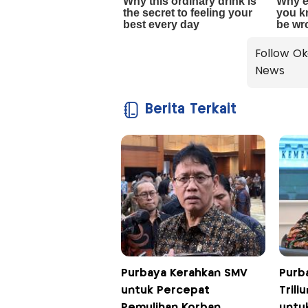
Follow Ok
News
Berita Terkait
Purbaya Kerahkan SMV
Purb
untuk Percepat
Tril
Pemulihan Korban
untuk