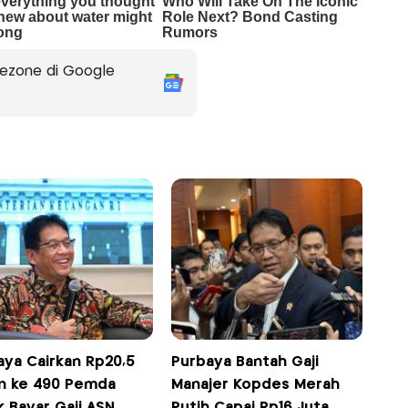
ezone di Google
aya Cairkan Rp20,5
Purbaya Bantah Gaji
iun ke 490 Pemda
Manajer Kopdes Merah
 Bayar Gaji ASN
Putih Capai Rp16 Juta,