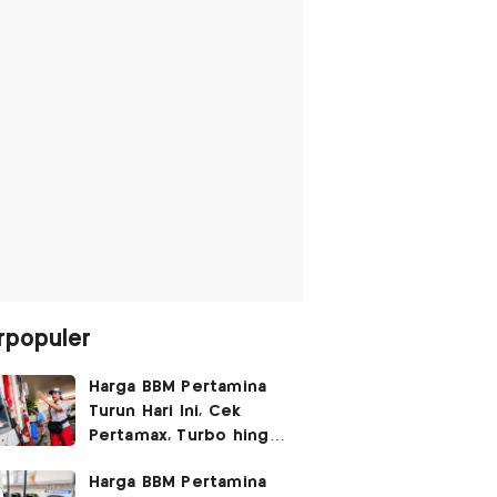
rpopuler
Harga BBM Pertamina
Turun Hari Ini, Cek
Pertamax, Turbo hingga
Pertalite 7 Agustus
Harga BBM Pertamina
2026