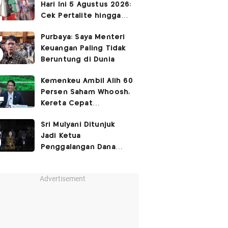
Hari Ini 5 Agustus 2026:
Cek Pertalite hingga
Pertamax, Ada yang
Purbaya: Saya Menteri
Turun
Keuangan Paling Tidak
Beruntung di Dunia
Kemenkeu Ambil Alih 60
Persen Saham Whoosh,
Kereta Cepat
Diperpanjang hingga
Sri Mulyani Ditunjuk
Surabaya
Jadi Ketua
Penggalangan Dana
untuk Negara Miskisn
Advertisement