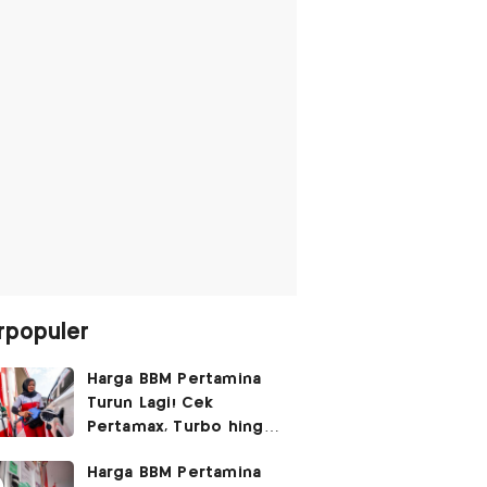
rpopuler
Harga BBM Pertamina
Turun Lagi! Cek
Pertamax, Turbo hingga
Pertalite Hari Ini 6
Harga BBM Pertamina
Agustus 2026