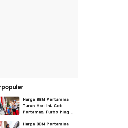
rpopuler
Harga BBM Pertamina
Turun Hari Ini, Cek
Pertamax, Turbo hingga
Pertalite 7 Agustus
Harga BBM Pertamina
2026