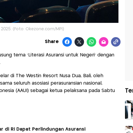
i 2025. (Foto: Okezone.com/MPI)
Share
usung tema 'Literasi Asuransi untuk Negeri' dengan
.
lar di The Westin Resort Nusa Dua, Bali, oleh
sama seluruh asosiasi perasuransian nasional,
Te
onesia (AAUI) sebagai ketua pelaksana pada Sabtu
r di RI Dapat Perlindungan Asuransi