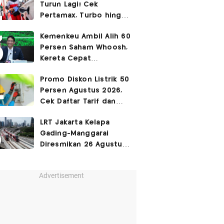
Turun Lagi! Cek
Pertamax, Turbo hingga
Pertalite Hari Ini 6
Kemenkeu Ambil Alih 60
Agustus 2026
Persen Saham Whoosh,
Kereta Cepat
Diperpanjang hingga
Promo Diskon Listrik 50
Surabaya
Persen Agustus 2026,
Cek Daftar Tarif dan
Syaratnya
LRT Jakarta Kelapa
Gading-Manggarai
Diresmikan 26 Agustus
2026
Advertisement