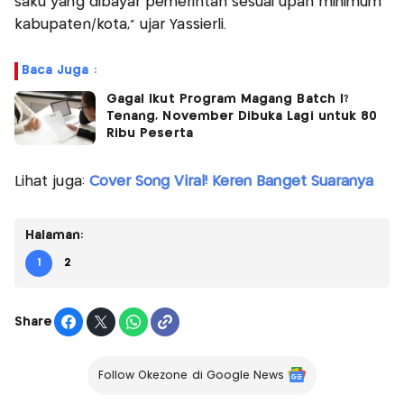
saku yang dibayar pemerintah sesuai upah minimum
kabupaten/kota," ujar Yassierli.
Baca Juga :
Gagal Ikut Program Magang Batch I?
Tenang, November Dibuka Lagi untuk 80
Ribu Peserta
Lihat juga:
Cover Song Viral! Keren Banget Suaranya
Halaman:
1
2
Share
Follow Okezone di Google News