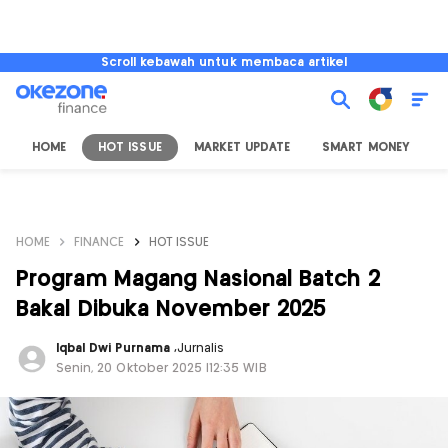
Scroll kebawah untuk membaca artikel
HOME
HOT ISSUE
MARKET UPDATE
SMART MONEY
I
HOME
FINANCE
HOT ISSUE
Program Magang Nasional Batch 2
Bakal Dibuka November 2025
Iqbal Dwi Purnama
,
Jurnalis
Senin, 20 Oktober 2025 |12:35 WIB