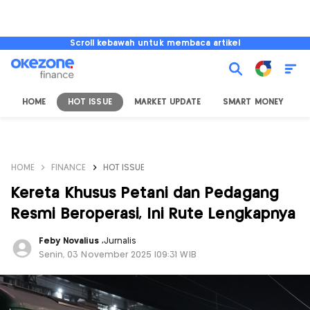
Scroll kebawah untuk membaca artikel
HOME
HOT ISSUE
MARKET UPDATE
SMART MONEY
I
HOME
FINANCE
HOT ISSUE
Kereta Khusus Petani dan Pedagang
Resmi Beroperasi, Ini Rute Lengkapnya
Feby Novalius
,
Jurnalis
Senin, 03 November 2025 |09:31 WIB