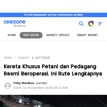
Scroll kebawah untuk membaca artikel
HOME
HOT ISSUE
MARKET UPDATE
SMART MONEY
I
HOME
FINANCE
HOT ISSUE
Kereta Khusus Petani dan Pedagang
Resmi Beroperasi, Ini Rute Lengkapnya
Feby Novalius
,
Jurnalis
Senin, 03 November 2025 |09:31 WIB