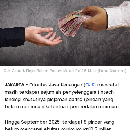
OJK Catat 8 Pinjol Belum Penuhi Modal Rp12,5 Miliar (Foto: Okezone)
JAKARTA
- Otoritas Jasa Keuangan (
OJK
) mencatat
masih terdapat sejumlah penyelenggara fintech
lending khususnya pinjaman daring (pindar) yang
belum memenuhi ketentuan permodalan minimum.
Hingga September 2025, terdapat 8 pindar yang
belum mencapai ekuitas minimum Rp12,5 miliar.