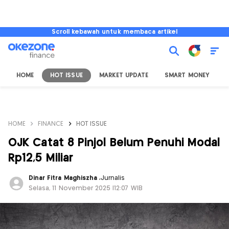
Scroll kebawah untuk membaca artikel
HOME
HOT ISSUE
MARKET UPDATE
SMART MONEY
I
HOME
FINANCE
HOT ISSUE
OJK Catat 8 Pinjol Belum Penuhi Modal
Rp12,5 Miliar
Dinar Fitra Maghiszha
,
Jurnalis
Selasa, 11 November 2025 |12:07 WIB