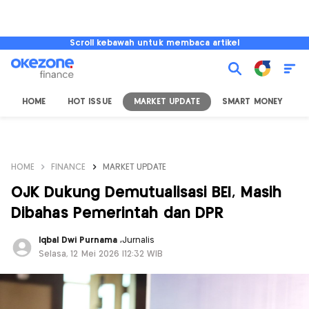
Scroll kebawah untuk membaca artikel
HOME
HOT ISSUE
MARKET UPDATE
SMART MONEY
I
HOME
FINANCE
MARKET UPDATE
OJK Dukung Demutualisasi BEI, Masih
Dibahas Pemerintah dan DPR
Iqbal Dwi Purnama
,
Jurnalis
Selasa, 12 Mei 2026 |12:32 WIB