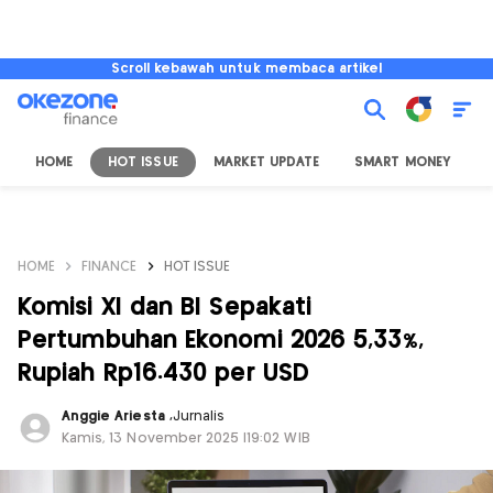
Scroll kebawah untuk membaca artikel
HOME
HOT ISSUE
MARKET UPDATE
SMART MONEY
I
HOME
FINANCE
HOT ISSUE
Komisi XI dan BI Sepakati
Pertumbuhan Ekonomi 2026 5,33%,
Rupiah Rp16.430 per USD
Anggie Ariesta
,
Jurnalis
Kamis, 13 November 2025 |19:02 WIB