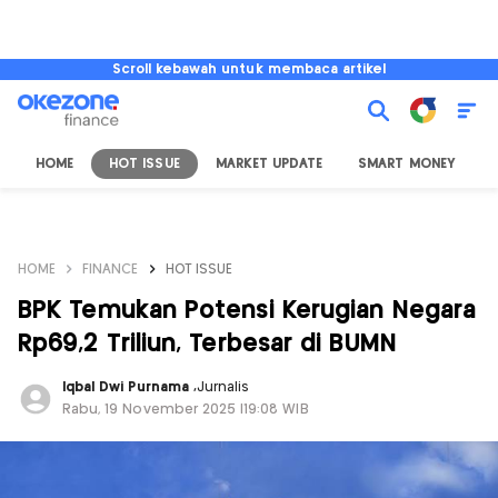
Scroll kebawah untuk membaca artikel
HOME
HOT ISSUE
MARKET UPDATE
SMART MONEY
I
HOME
FINANCE
HOT ISSUE
BPK Temukan Potensi Kerugian Negara
Rp69,2 Triliun, Terbesar di BUMN
Iqbal Dwi Purnama
,
Jurnalis
Rabu, 19 November 2025 |19:08 WIB