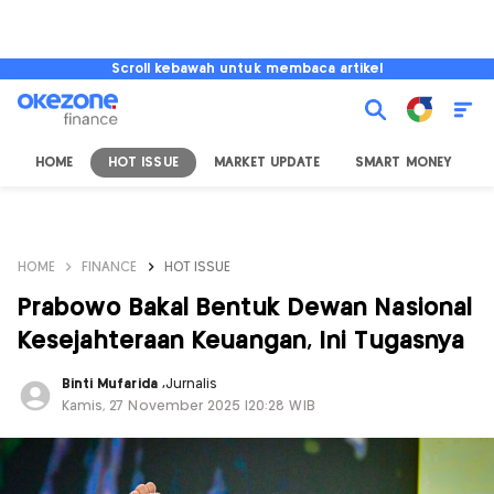
Scroll kebawah untuk membaca artikel
HOME
HOT ISSUE
MARKET UPDATE
SMART MONEY
I
HOME
FINANCE
HOT ISSUE
Prabowo Bakal Bentuk Dewan Nasional
Kesejahteraan Keuangan, Ini Tugasnya
Binti Mufarida
,
Jurnalis
Kamis, 27 November 2025 |20:28 WIB