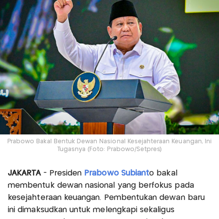
Prabowo Bakal Bentuk Dewan Nasional Kesejahteraan Keuangan, Ini
Tugasnya (Foto: Prabowo/Setpres)
JAKARTA
- Presiden
Prabowo Subiant
o bakal
membentuk dewan nasional yang berfokus pada
kesejahteraan keuangan. Pembentukan dewan baru
ini dimaksudkan untuk melengkapi sekaligus