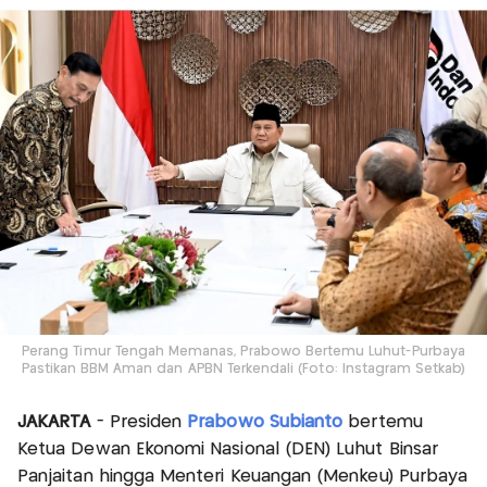
Perang Timur Tengah Memanas, Prabowo Bertemu Luhut-Purbaya
Pastikan BBM Aman dan APBN Terkendali (Foto: Instagram Setkab)
JAKARTA
- Presiden
Prabowo Subianto
bertemu
Ketua Dewan Ekonomi Nasional (DEN) Luhut Binsar
Panjaitan hingga Menteri Keuangan (Menkeu) Purbaya