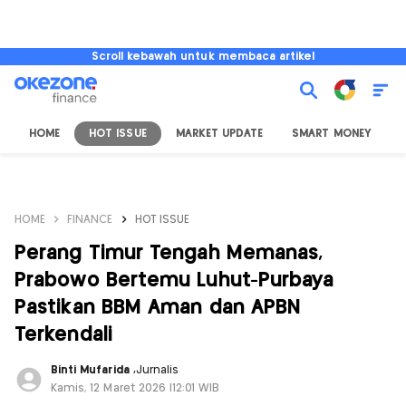
Scroll kebawah untuk membaca artikel
HOME
HOT ISSUE
MARKET UPDATE
SMART MONEY
I
HOME
FINANCE
HOT ISSUE
Perang Timur Tengah Memanas,
Prabowo Bertemu Luhut-Purbaya
Pastikan BBM Aman dan APBN
Terkendali
Binti Mufarida
,
Jurnalis
Kamis, 12 Maret 2026 |12:01 WIB