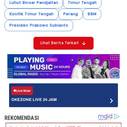
Luhut Binsar Pandjaitan
Timur Tengah
Konflik Timur Tengah
Perang
BBM
Presiden Prabowo Subianto
Lihat Berita Terkait
Live Now
OKEZONE LIVE 24 JAM