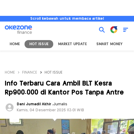
Scroll kebawah untuk membaca artikel
HOME
HOT ISSUE
MARKET UPDATE
SMART MONEY
I
HOME
FINANCE
HOT ISSUE
Info Terbaru Cara Ambil BLT Kesra
Rp900.000 di Kantor Pos Tanpa Antre
Dani Jumadil Akhir
,
Jurnalis
Kamis, 04 Desember 2025 |13:01 WIB