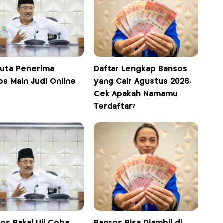
Juta Penerima
Daftar Lengkap Bansos
os Main Judi Online
yang Cair Agustus 2026,
Cek Apakah Namamu
Terdaftar?
os Bakal Uji Coba
Bansos Bisa Diambil di