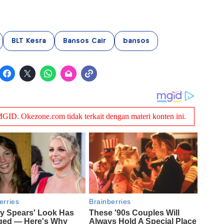
BLT Kesra
Bansos Cair
bansos