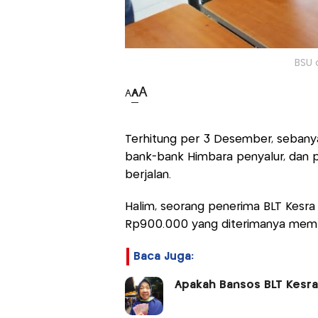
BSU 
A
A
A
Terhitung per 3 Desember, sebanya
bank-bank Himbara penyalur, dan p
berjalan.
Halim, seorang penerima BLT Kesra
Rp900.000 yang diterimanya memb
Baca Juga:
Apakah Bansos BLT Kesra 