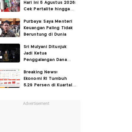
Hari Ini 5 Agustus 2026:
Cek Pertalite hingga
Pertamax, Ada yang
Purbaya: Saya Menteri
Turun
Keuangan Paling Tidak
Beruntung di Dunia
Sri Mulyani Ditunjuk
Jadi Ketua
Penggalangan Dana
untuk Negara Miskisn
Breaking News!
Ekonomi RI Tumbuh
5,29 Persen di Kuartal
II-2026
Advertisement