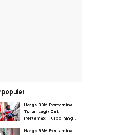
rpopuler
Harga BBM Pertamina
Turun Lagi! Cek
Pertamax, Turbo hingga
Pertalite Hari Ini 6
Harga BBM Pertamina
Agustus 2026