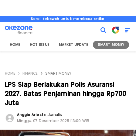
Scroll kebawah untuk membaca artikel
HOME
HOT ISSUE
MARKET UPDATE
SMART MONEY
I
HOME
FINANCE
SMART MONEY
LPS Siap Berlakukan Polis Asuransi
2027, Batas Penjaminan hingga Rp700
Juta
Anggie Ariesta
,
Jurnalis
Minggu, 07 Desember 2025 |13:00 WIB