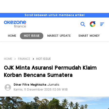
Scroll kebawah untuk membaca artikel
HOME
HOT ISSUE
MARKET UPDATE
SMART MONEY
I
HOME
FINANCE
HOT ISSUE
OJK Minta Asuransi Permudah Klaim
Korban Bencana Sumatera
Dinar Fitra Maghiszha
,
Jurnalis
Kamis, 11 Desember 2025 |13:06 WIB