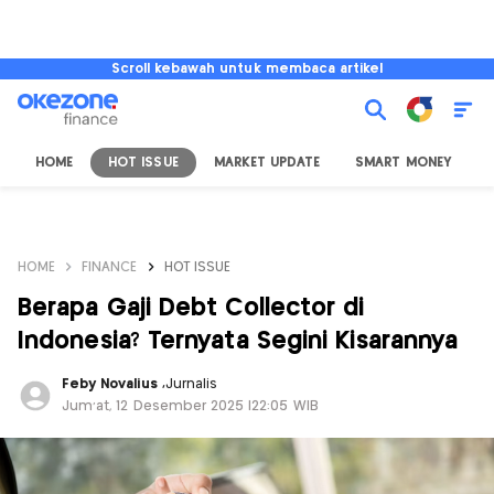
Scroll kebawah untuk membaca artikel
HOME
HOT ISSUE
MARKET UPDATE
SMART MONEY
I
HOME
FINANCE
HOT ISSUE
Berapa Gaji Debt Collector di
Indonesia? Ternyata Segini Kisarannya
Feby Novalius
,
Jurnalis
Jum'at, 12 Desember 2025 |22:05 WIB