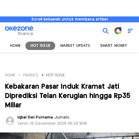
Scroll kebawah untuk membaca artikel
HOME
HOT ISSUE
MARKET UPDATE
SMART MONEY
I
HOME
FINANCE
HOT ISSUE
Kebakaran Pasar Induk Kramat Jati
Diprediksi Telan Kerugian hingga Rp35
Miliar
Iqbal Dwi Purnama
,
Jurnalis
Senin, 15 Desember 2025 |19:35 WIB