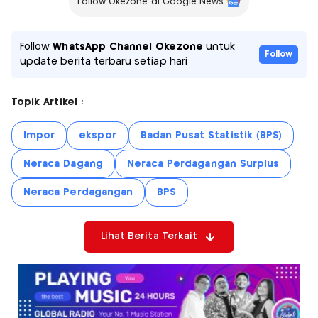
Follow Okezone di Google News
Follow
WhatsApp Channel Okezone
untuk
Follow
update berita terbaru setiap hari
Topik Artikel :
Impor
ekspor
Badan Pusat Statistik (BPS)
Neraca Dagang
Neraca Perdagangan Surplus
Neraca Perdagangan
BPS
Lihat Berita Terkait