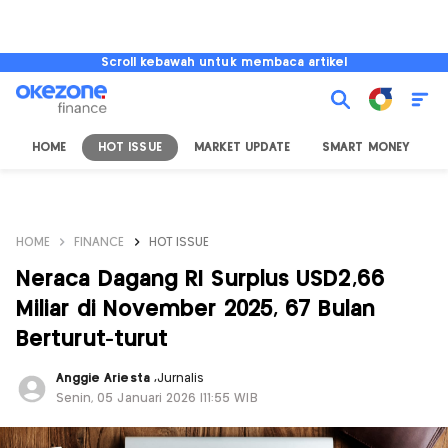
Scroll kebawah untuk membaca artikel
HOME
HOT ISSUE
MARKET UPDATE
SMART MONEY
I
HOME
FINANCE
HOT ISSUE
Neraca Dagang RI Surplus USD2,66
Miliar di November 2025, 67 Bulan
Berturut-turut
Anggie Ariesta
,
Jurnalis
Senin, 05 Januari 2026 |11:55 WIB