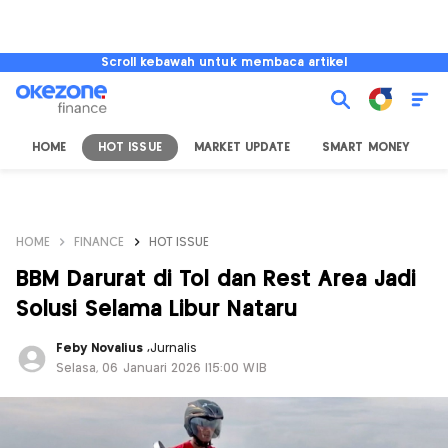
Scroll kebawah untuk membaca artikel
HOME
HOT ISSUE
MARKET UPDATE
SMART MONEY
I
HOME
FINANCE
HOT ISSUE
BBM Darurat di Tol dan Rest Area Jadi
Solusi Selama Libur Nataru
Feby Novalius
,
Jurnalis
Selasa, 06 Januari 2026 |15:00 WIB