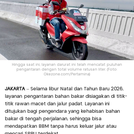
Hingga saat ini, layanan darurat ini telah mencatat puluhan
pengantaran dengan total volume ratusan liter. (Foto:
Okezone.com/Pertamina)
JAKARTA
– Selama libur Natal dan Tahun Baru 2026,
layanan pengantaran bahan bakar disiagakan di titik-
titik rawan macet dan jalur padat. Layanan ini
ditujukan bagi pengendara yang kehabisan bahan
bakar di tengah perjalanan, sehingga bisa
mendapatkan BBM tanpa harus keluar jalur atau
mencari SPBU terdekat.