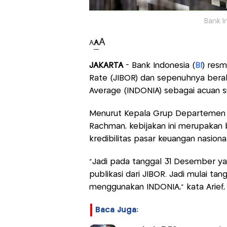
Bank I
A
A
A
JAKARTA
- Bank Indonesia (
BI
) resm
Rate (JIBOR) dan sepenuhnya bera
Average (INDONIA) sebagai acuan su
Menurut Kepala Grup Departemen 
Rachman, kebijakan ini merupakan
kredibilitas pasar keuangan nasional
"Jadi pada tanggal 31 Desember ya
publikasi dari JIBOR. Jadi mulai tang
menggunakan INDONIA," kata Arief, 
Baca Juga: