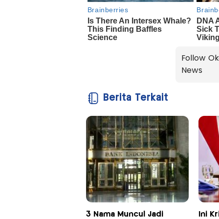
Follow Ok
News
Berita Terkait
3 Nama Muncul Jadi
Ini K