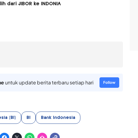
lih dari JIBOR ke INDONIA
ne
untuk update berita terbaru setiap hari
Follow
sia (BI)
BI
Bank Indonesia