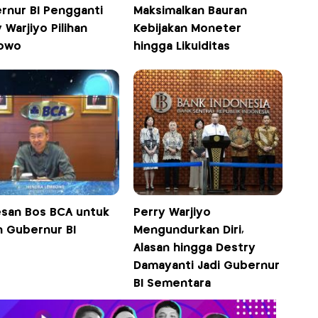
rnur BI Pengganti
Maksimalkan Bauran
 Warjiyo Pilihan
Kebijakan Moneter
owo
hingga Likuiditas
Pesan Bos BCA untuk
Perry Warjiyo
n Gubernur BI
Mengundurkan Diri,
Alasan hingga Destry
Damayanti Jadi Gubernur
BI Sementara