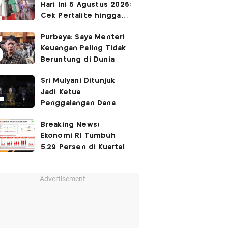
Hari Ini 5 Agustus 2026:
Cek Pertalite hingga
Pertamax, Ada yang
Purbaya: Saya Menteri
Turun
Keuangan Paling Tidak
Beruntung di Dunia
Sri Mulyani Ditunjuk
Jadi Ketua
Penggalangan Dana
untuk Negara Miskisn
Breaking News!
Ekonomi RI Tumbuh
5,29 Persen di Kuartal
II-2026
Advertisement