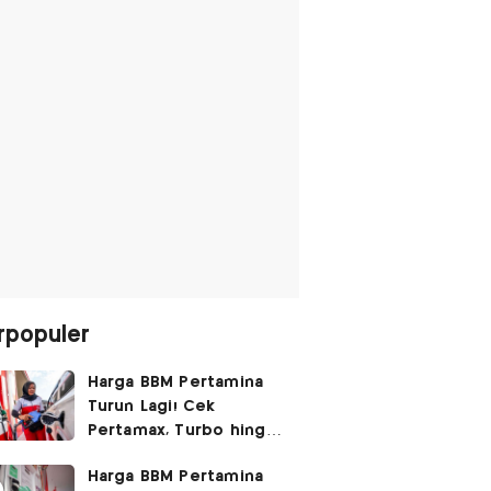
rpopuler
Harga BBM Pertamina
Turun Lagi! Cek
Pertamax, Turbo hingga
Pertalite Hari Ini 6
Harga BBM Pertamina
Agustus 2026