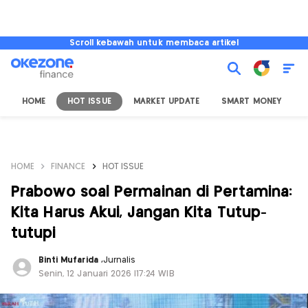
Scroll kebawah untuk membaca artikel
HOME
HOT ISSUE
MARKET UPDATE
SMART MONEY
I
HOME
FINANCE
HOT ISSUE
Prabowo soal Permainan di Pertamina:
Kita Harus Akui, Jangan Kita Tutup-
tutupi
Binti Mufarida
,
Jurnalis
Senin, 12 Januari 2026 |17:24 WIB